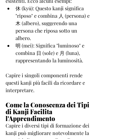
esistenti. Ecco alcuni esempi:
休 (kyū): Questo kanji significa 
"riposo" e combina 人 (persona) e 
木 (albero), suggerendo una 
persona che riposa sotto un 
albero.
明 (mei): Significa "luminoso" e 
combina 日 (sole) e 月 (luna), 
rappresentando la luminosità.
Capire i singoli componenti rende 
questi kanji più facili da ricordare e 
interpretare.
Come la Conoscenza dei Tipi 
di Kanji Facilita 
l'Apprendimento
Capire i diversi tipi di formazione dei 
kanji può migliorare notevolmente la 