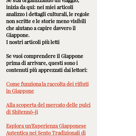
Se stai organizzando un viaggio,
inizia da qui: nei miei articoli
analizzo i dettagli culturali, le regole
non scritte e le storie meno visibili
che aiutano a capire davvero il
Giappone.
I nostri articoli più letti
Se vuoi comprendere il Giappone
prima di arrivare, questi sono i
contenuti più apprezzati dai lettori:
Come funziona la raccolta dei rifiuti
in Giappone
Alla scoperta del mercato delle pulci
di Shitennō-ji
Esplora un'Esperienza Giapponese
Autentica nei Sento Tradizionali di