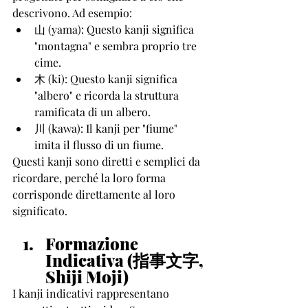
descrivono. Ad esempio:
山 (yama): Questo kanji significa 
"montagna" e sembra proprio tre 
cime.
木 (ki): Questo kanji significa 
"albero" e ricorda la struttura 
ramificata di un albero.
川 (kawa): Il kanji per "fiume" 
imita il flusso di un fiume.
Questi kanji sono diretti e semplici da 
ricordare, perché la loro forma 
corrisponde direttamente al loro 
significato.
Formazione 
Indicativa (指事文字, 
Shiji Moji)
I kanji indicativi rappresentano 