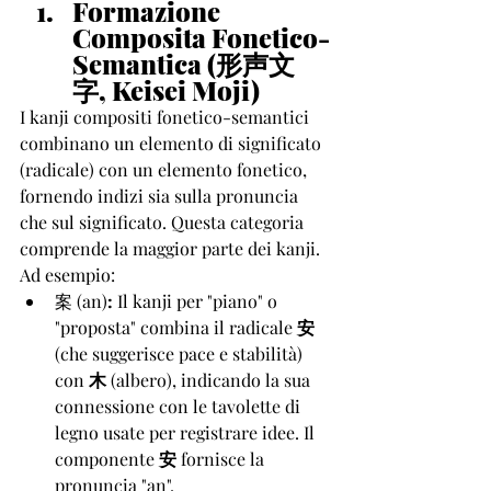
Formazione 
Composita Fonetico-
Semantica (形声文
字, Keisei Moji)
I kanji compositi fonetico-semantici 
combinano un elemento di significato 
(radicale) con un elemento fonetico, 
fornendo indizi sia sulla pronuncia 
che sul significato. Questa categoria 
comprende la maggior parte dei kanji. 
Ad esempio:
案 (an)
:
 Il kanji per "piano" o 
"proposta" combina il radicale 
安
(che suggerisce pace e stabilità) 
con 
木
 (albero), indicando la sua 
connessione con le tavolette di 
legno usate per registrare idee. Il 
componente 
安
 fornisce la 
pronuncia "an".