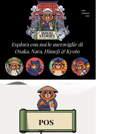
Esplora con noi le meraviglie di
Osaka, Nara, Himeji & Kyoto
POS
T