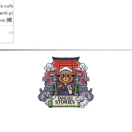
a cultura
nti più
曖昧),
ded Tours: Nara Kyoto, Himeji & Osaka | Explore the Wonde
R
TANUKI STORIES
INSERTI SPECIALI