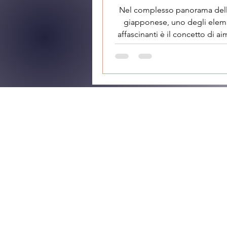
Nel complesso panorama dell
giapponese, uno degli eleme
affascinanti è il concetto di aimai (
che in italiano può...
Japan Gui
HOME
I NOSTRI TOU