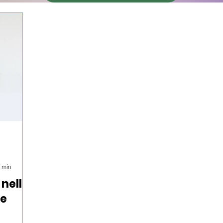
7 min
 nella
ne