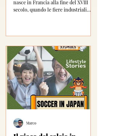
Giappone
nasce in Francia alla fine del XVIII
secolo, quando le fiere industriali
mettevano in mostra...
Marco