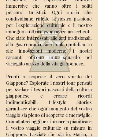
immersive che vanno oltre i soliti
percorsi turistici. Ogni storia che
condividiamo riflette la nostra passione
per l'esplorazione culturale e il nostro
impegno a offrire esperienze arricchenti.
Che siate interessati alle arti tradizionali,
alla gastronomia, ai rituali quotidiani o
alle innovazioni moderne, i nostri
racconti offrono uno sguardo nel
variegato arazzo della vita giapponese.
Pronti a scoprire il vero spirito del
Giappone? Esplorate i nostri tour pensati
per svelare i tesori nascosti della cultura
giapponese e creare ricordi
indimenticabili. Lifestyle Stories
garantisce che ogni momento del vostro
viaggio sia pieno di scoperte e meraviglie.
Contattateci oggi per iniziare a pianificare
il vostro viaggio culturale su misura in
Giappone. Lasciate che sia io, Marco, a