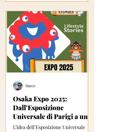
edifici tradizionali sono poco
riscaldati. Per questo motivo, uno dei
migliori consigli viaggio Giappone
inverno , usato quotidianamente dai
locali, è sorprendentemente semplice:
i kairo (カイロ) . Piccoli, economici e
incredibilmente pratici, i kairo sono
scaldamani g
Marco
Osaka Expo 2025:
Dall’Esposizione
Universale di Parigi a una
Visione Globale in
L’idea dell’Esposizione Universale