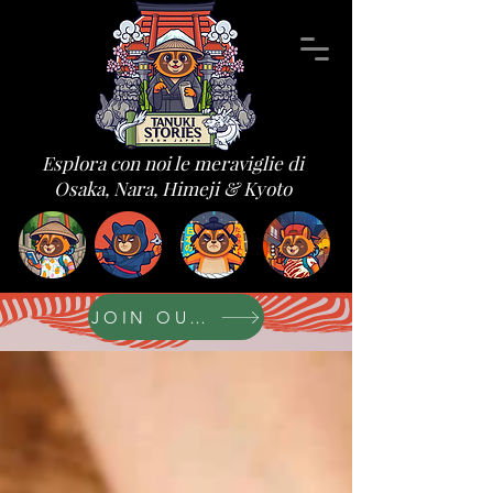
Esplora con noi le meraviglie di
Osaka, Nara, Himeji & Kyoto
JOIN OUR FORUM