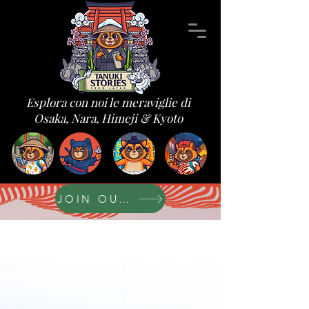
Esplora con noi le meraviglie di
Osaka, Nara, Himeji & Kyoto
JOIN OUR FORUM