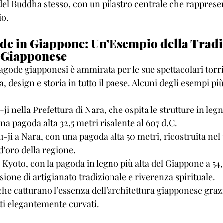
del Buddha stesso, con un pilastro centrale che rapprese
io.
de in Giappone: Un’Esempio della Tradi
a Giapponese
pagode giapponesi è ammirata per le sue spettacolari torri
, design e storia in tutto il paese. Alcuni degli esempi più
i nella Prefettura di Nara, che ospita le strutture in legn
na pagoda alta 32,5 metri risalente al 607 d.C.
-ji a Nara, con una pagoda alta 50 metri, ricostruita nel
d'oro della regione.
a Kyoto, con la pagoda in legno più alta del Giappone a 54,
ione di artigianato tradizionale e riverenza spirituale.
e catturano l’essenza dell’architettura giapponese grazie
tti elegantemente curvati.