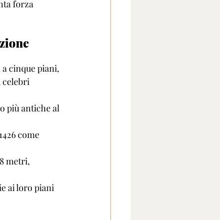
nta forza 
zione 
 a cinque piani, 
 celebri 
o più antiche al 
 1426 come 
8 metri, 
 ai loro piani 