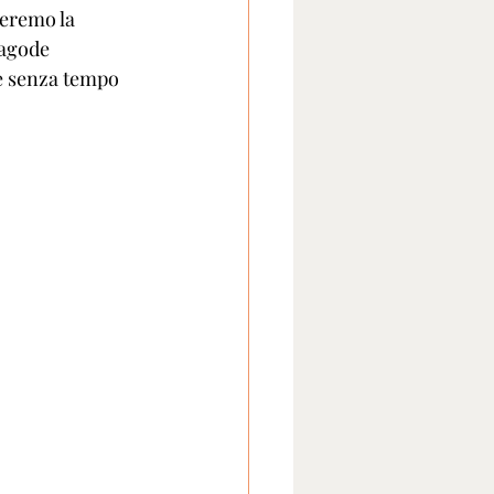
reremo la 
pagode 
le senza tempo 