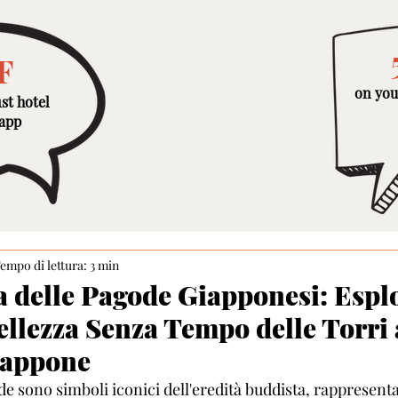
F
on you
st hotel
 app
empo di lettura: 3 min
a delle Pagode Giapponesi: Espl
Bellezza Senza Tempo delle Torri
iappone
de sono simboli iconici dell'eredità buddista, rappresent