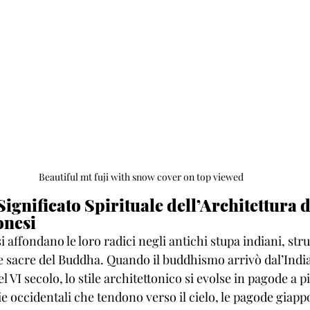
Beautiful mt fuji with snow cover on top viewed
 Significato Spirituale dell’Architettura d
onesi
affondano le loro radici negli antichi stupa indiani, stru
e sacre del Buddha. Quando il buddhismo arrivò dal’India 
 VI secolo, lo stile architettonico si evolse in pagode a pi
ie occidentali che tendono verso il cielo, le pagode giapp