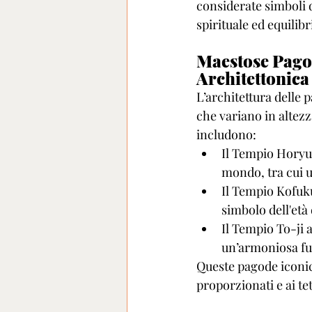
considerate simboli 
spirituale ed equilibr
Maestose Pago
Architettonic
L’architettura delle 
che variano in altezza
includono:
Il Tempio Horyu-j
mondo, tra cui u
Il Tempio Kofuku
simbolo dell'età 
Il Tempio To-ji 
un’armoniosa fus
Queste pagode iconich
proporzionati e ai te