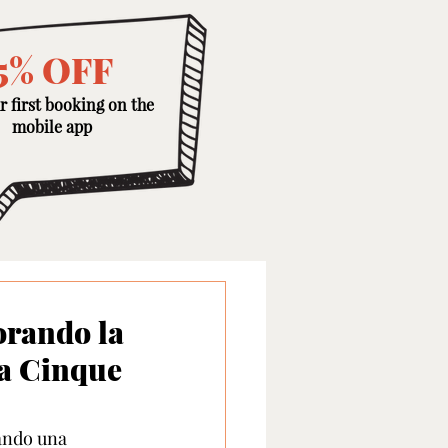
5% OFF
r first booking on the
mobile app
orando la
 a Cinque
ando una 