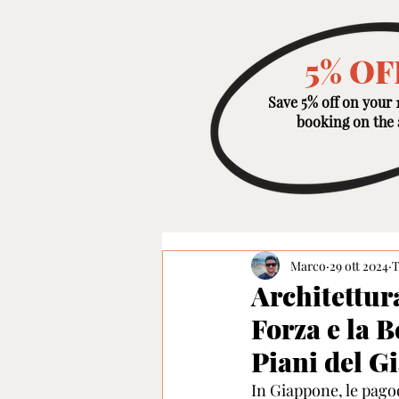
5% OF
Save 5% off on your 1
booking on the
Marco
29 ott 2024
T
Architettur
Forza e la 
Piani del G
In Giappone, le pago