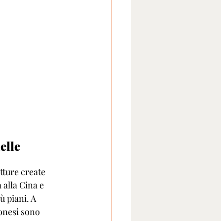
elle 
tture create 
alla Cina e 
ù piani. A 
onesi sono 