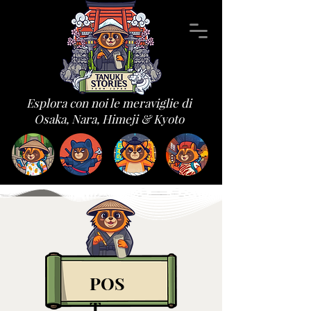
Esplora con noi le meraviglie di
Osaka, Nara, Himeji & Kyoto
POS
T