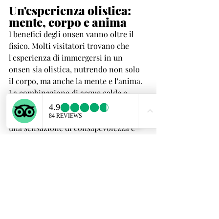
Un'esperienza olistica: 
mente, corpo e anima
I benefici degli onsen vanno oltre il 
fisico. Molti visitatori trovano che 
l'esperienza di immergersi in un 
onsen sia olistica, nutrendo non solo 
il corpo, ma anche la mente e l'anima. 
La combinazione di acque calde e 
ricche di minerali, ambienti tranquilli 
e il rituale stesso del bagno onsen crea 
una sensazione di consapevolezza e 
connessione con la natura.
In Giappone, il bagno onsen è spesso 
visto come una pratica meditativa, 
dove puoi disconnetterti dalla frenesia 
della vita quotidiana e riconnetterti 
con te stesso. Che tu stia facendo il 
bagno da solo o condividendo 