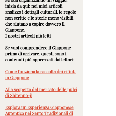
Se stai organizzando un viaggio,
inizia da qui: nei miei articoli
analizzo i dettagli culturali, le regole
non scritte e le storie meno visibili
che aiutano a capire davvero il
Giappone.
I nostri articoli più letti
Se vuoi comprendere il Giappone
prima di arrivare, questi sono i
contenuti più apprezzati dai lettori:
Come funziona la raccolta dei rifiuti
in Giappone
Alla scoperta del mercato delle pulci
di Shitennō-ji
Esplora un'Esperienza Giapponese
Autentica nei Sento Tradizionali di