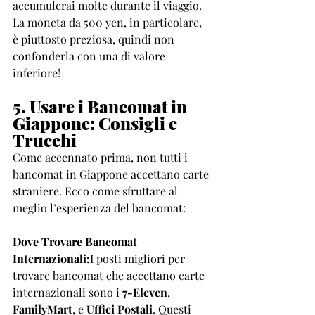
accumulerai molte durante il viaggio. 
La moneta da 500 yen, in particolare, 
è piuttosto preziosa, quindi non 
confonderla con una di valore 
inferiore!
5. Usare i Bancomat in 
Giappone: Consigli e 
Trucchi
Come accennato prima, non tutti i 
bancomat in Giappone accettano carte 
straniere. Ecco come sfruttare al 
meglio l’esperienza del bancomat:
Dove Trovare Bancomat 
Internazionali:
I posti migliori per 
trovare bancomat che accettano carte 
internazionali sono i 
7-Eleven
, 
FamilyMart
, e 
Uffici Postali
. Questi 