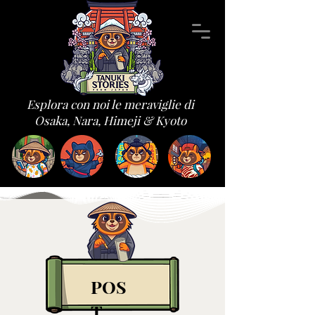
Esplora con noi le meraviglie di
Osaka, Nara, Himeji & Kyoto
POS
T