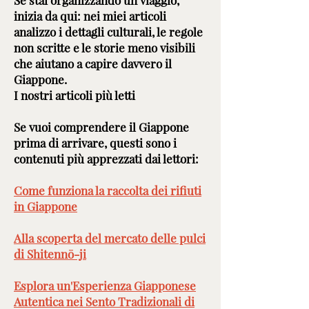
Se stai organizzando un viaggio,
inizia da qui: nei miei articoli
analizzo i dettagli culturali, le regole
non scritte e le storie meno visibili
che aiutano a capire davvero il
Giappone.
I nostri articoli più letti
Se vuoi comprendere il Giappone
prima di arrivare, questi sono i
contenuti più apprezzati dai lettori:
Come funziona la raccolta dei rifiuti
in Giappone
Alla scoperta del mercato delle pulci
di Shitennō-ji
Esplora un'Esperienza Giapponese
Autentica nei Sento Tradizionali di