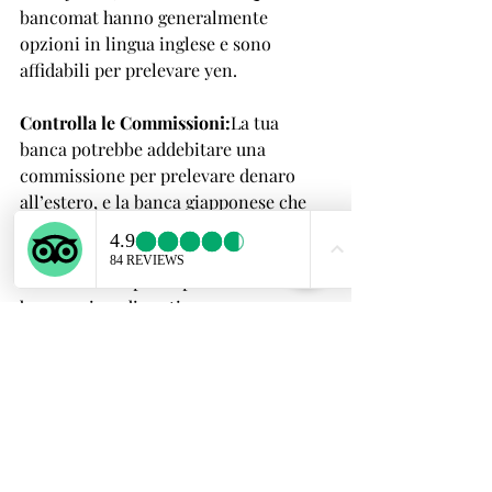
bancomat hanno generalmente 
opzioni in lingua inglese e sono 
affidabili per prelevare yen.
Controlla le Commissioni:
La tua 
banca potrebbe addebitare una 
commissione per prelevare denaro 
all’estero, e la banca giapponese che 
gestisce il bancomat potrebbe 
aggiungere la sua commissione. 
Controlla sempre le politiche della tua 
banca prima di partire.
Orari di Funzionamento dei 
Bancomat:
A differenza di molti paesi 
dove i bancomat funzionano 24/7, 
alcuni bancomat in Giappone hanno 
orari specifici di funzionamento, 
soprattutto nelle aree rurali. Pianifica i 