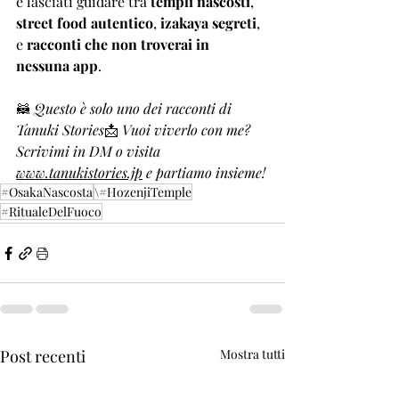
e lasciati guidare tra 
templi nascosti
, 
street food autentico
, 
izakaya segreti
, 
e 
racconti che non troverai in 
nessuna app
.
🦝 
Questo è solo uno dei racconti di 
Tanuki Stories
📩 
Vuoi viverlo con me? 
Scrivimi in DM o visita 
www.tanukistories.jp
 e partiamo insieme!
#OsakaNascosta
\#HozenjiTemple
#RitualeDelFuoco
Post recenti
Mostra tutti