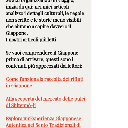
Se stai organizzando un viaggio,
inizia da qui: nei miei articoli
analizzo i dettagli culturali, le regole
non scritte e le storie meno visibili
che aiutano a capire davvero il
Giappone.
I nostri articoli più letti
Se vuoi comprendere il Giappone
prima di arrivare, questi sono i
contenuti più apprezzati dai lettori:
Come funziona la raccolta dei rifiuti
in Giappone
Alla scoperta del mercato delle pulci
di Shitennō-ji
Esplora un'Esperienza Giapponese
Autentica nei Sento Tradizionali di