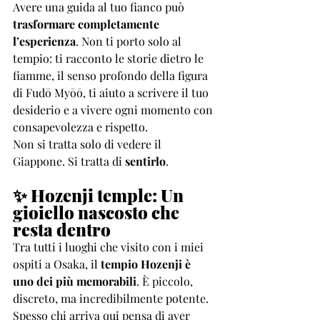
Avere una guida al tuo fianco può 
trasformare completamente 
l’esperienza
. Non ti porto solo al 
tempio: ti racconto le storie dietro le 
fiamme, il senso profondo della figura 
di Fudō Myōō, ti aiuto a scrivere il tuo 
desiderio e a vivere ogni momento con 
consapevolezza e rispetto.
Non si tratta solo di vedere il 
Giappone. Si tratta di 
sentirlo
.
✨ Hozenji temple: Un 
gioiello nascosto che 
resta dentro
Tra tutti i luoghi che visito con i miei 
ospiti a Osaka, il 
tempio Hozenji è 
uno dei più memorabili
. È piccolo, 
discreto, ma incredibilmente potente. 
Spesso chi arriva qui pensa di aver 