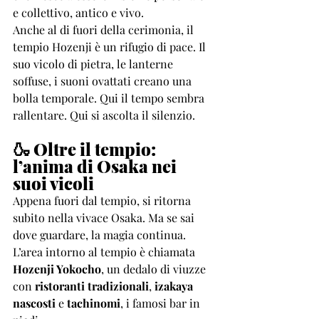
e collettivo, antico e vivo.
Anche al di fuori della cerimonia, il 
tempio Hozenji è un rifugio di pace. Il 
suo vicolo di pietra, le lanterne 
soffuse, i suoni ovattati creano una 
bolla temporale. Qui il tempo sembra 
rallentare. Qui si ascolta il silenzio.
🍶 Oltre il tempio: 
l’anima di Osaka nei 
suoi vicoli
Appena fuori dal tempio, si ritorna 
subito nella vivace Osaka. Ma se sai 
dove guardare, la magia continua. 
L’area intorno al tempio è chiamata 
Hozenji Yokocho
, un dedalo di viuzze 
con 
ristoranti tradizionali
, 
izakaya 
nascosti
 e 
tachinomi
, i famosi bar in 