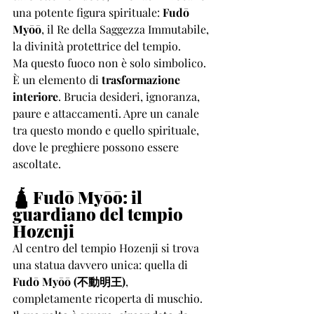
una potente figura spirituale: 
Fudō 
Myōō
, il Re della Saggezza Immutabile, 
la divinità protettrice del tempio.
Ma questo fuoco non è solo simbolico. 
È un elemento di 
trasformazione 
interiore
. Brucia desideri, ignoranza, 
paure e attaccamenti. Apre un canale 
tra questo mondo e quello spirituale, 
dove le preghiere possono essere 
ascoltate.
🛕 Fudō Myōō: il 
guardiano del tempio 
Hozenji
Al centro del tempio Hozenji si trova 
una statua davvero unica: quella di 
Fudō Myōō (不動明王)
, 
completamente ricoperta di muschio. 