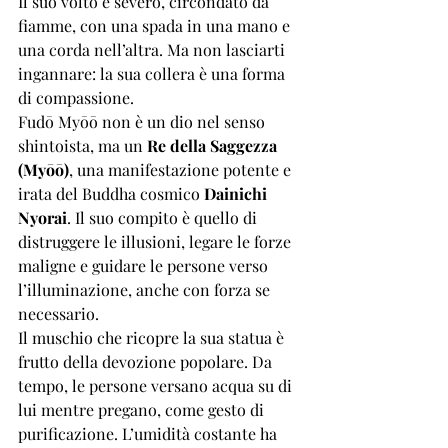
Il suo volto è severo, circondato da 
fiamme, con una spada in una mano e 
una corda nell’altra. Ma non lasciarti 
ingannare: la sua collera è una forma 
di compassione.
Fudō Myōō non è un dio nel senso 
shintoista, ma un 
Re della Saggezza 
(Myōō)
, una manifestazione potente e 
irata del Buddha cosmico 
Dainichi 
Nyorai
. Il suo compito è quello di 
distruggere le illusioni, legare le forze 
maligne e guidare le persone verso 
l’illuminazione, anche con forza se 
necessario.
Il muschio che ricopre la sua statua è 
frutto della devozione popolare. Da 
tempo, le persone versano acqua su di 
lui mentre pregano, come gesto di 
purificazione. L’umidità costante ha 