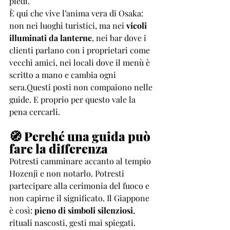
piedi.
È qui che vive l’anima vera di Osaka: 
non nei luoghi turistici, ma nei 
vicoli 
illuminati da lanterne
, nei bar dove i 
clienti parlano con i proprietari come 
vecchi amici, nei locali dove il menù è 
scritto a mano e cambia ogni 
sera.Questi posti non compaiono nelle 
guide. E proprio per questo vale la 
pena cercarli.
🧭 Perché una guida può 
fare la differenza
Potresti camminare accanto al tempio 
Hozenji e non notarlo. Potresti 
partecipare alla cerimonia del fuoco e 
non capirne il significato. Il Giappone 
è così: 
pieno di simboli silenziosi
, 
rituali nascosti, gesti mai spiegati.