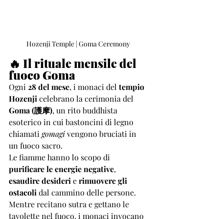
Hozenji Temple | Goma Ceremony
🔥 Il rituale mensile del 
fuoco Goma
Ogni 
28 del mese
, i monaci del 
tempio 
Hozenji
 celebrano la cerimonia del 
Goma (護摩)
, un rito buddhista 
esoterico in cui bastoncini di legno 
chiamati 
gomagi
 vengono bruciati in 
un fuoco sacro.
Le fiamme hanno lo scopo di 
purificare le energie negative
, 
esaudire desideri
 e 
rimuovere gli 
ostacoli
 dal cammino delle persone. 
Mentre recitano sutra e gettano le 
tavolette nel fuoco, i monaci invocano 