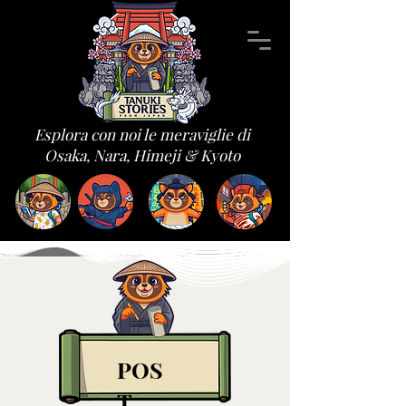
Esplora con noi le meraviglie di
Osaka, Nara, Himeji & Kyoto
POS
T