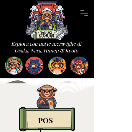
Esplora con noi le meraviglie di
Osaka, Nara, Himeji & Kyoto
POS
T