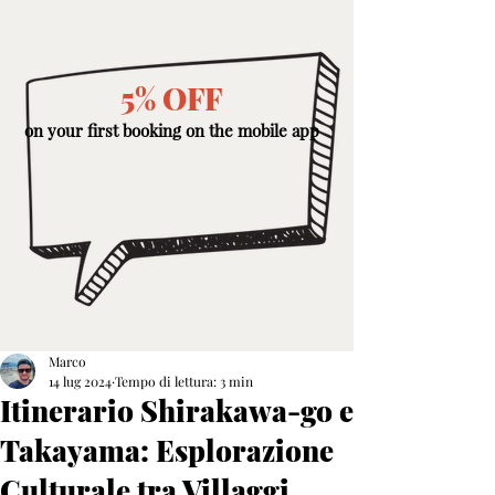
5% OFF
on your first booking on the mobile app
Marco
14 lug 2024
Tempo di lettura: 3 min
Itinerario Shirakawa-go e
Takayama: Esplorazione
Culturale tra Villaggi