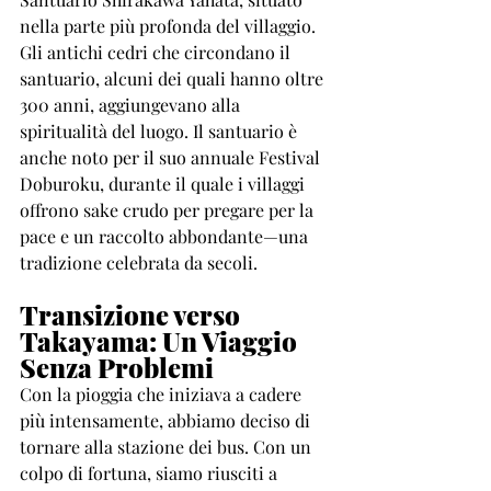
nella parte più profonda del villaggio. 
Gli antichi cedri che circondano il 
santuario, alcuni dei quali hanno oltre 
300 anni, aggiungevano alla 
spiritualità del luogo. Il santuario è 
anche noto per il suo annuale Festival 
Doburoku, durante il quale i villaggi 
offrono sake crudo per pregare per la 
pace e un raccolto abbondante—una 
tradizione celebrata da secoli.
Transizione verso 
Takayama: Un Viaggio 
Senza Problemi
Con la pioggia che iniziava a cadere 
più intensamente, abbiamo deciso di 
tornare alla stazione dei bus. Con un 
colpo di fortuna, siamo riusciti a 