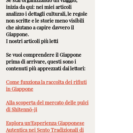
Se stai organizzando un viaggio,
inizia da qui: nei miei articoli
analizzo i dettagli culturali, le regole
non scritte e le storie meno visibili
che aiutano a capire davvero il
Giappone.
I nostri articoli più letti
Se vuoi comprendere il Giappone
prima di arrivare, questi sono i
contenuti più apprezzati dai lettori:
Come funziona la raccolta dei rifiuti
in Giappone
Alla scoperta del mercato delle pulci
di Shitennō-ji
Esplora un'Esperienza Giapponese
Autentica nei Sento Tradizionali di