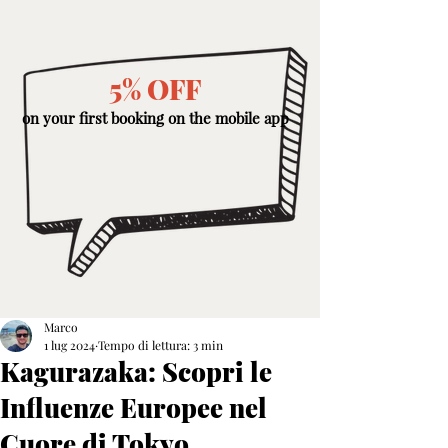
5% OFF
on your first booking on the mobile app
Marco
1 lug 2024
Tempo di lettura: 3 min
Kagurazaka: Scopri le
Influenze Europee nel
Cuore di Tokyo