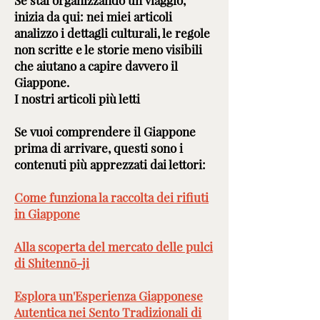
Se stai organizzando un viaggio,
inizia da qui: nei miei articoli
analizzo i dettagli culturali, le regole
non scritte e le storie meno visibili
che aiutano a capire davvero il
Giappone.
I nostri articoli più letti
Se vuoi comprendere il Giappone
prima di arrivare, questi sono i
contenuti più apprezzati dai lettori:
Come funziona la raccolta dei rifiuti
in Giappone
Alla scoperta del mercato delle pulci
di Shitennō-ji
Esplora un'Esperienza Giapponese
Autentica nei Sento Tradizionali di