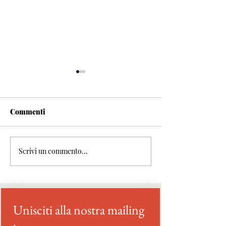
Commenti
Scrivi un commento...
Pomeriggio a Kichijoji:
Ippuku Udon:
Kakigori da Kooriya
Un'Eccellenza d
Peace
Guida Michelin
Unisciti alla nostra mailing 