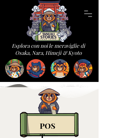
Esplora con noi le meraviglie di
Osaka, Nara, Himeji & Kyoto
POS
T