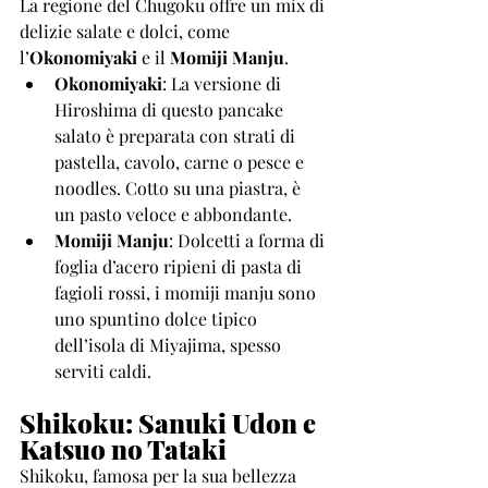
La regione del Chugoku offre un mix di 
delizie salate e dolci, come 
l’
Okonomiyaki
 e il 
Momiji Manju
.
Okonomiyaki
: La versione di 
Hiroshima di questo pancake 
salato è preparata con strati di 
pastella, cavolo, carne o pesce e 
noodles. Cotto su una piastra, è 
un pasto veloce e abbondante.
Momiji Manju
: Dolcetti a forma di 
foglia d’acero ripieni di pasta di 
fagioli rossi, i momiji manju sono 
uno spuntino dolce tipico 
dell’isola di Miyajima, spesso 
serviti caldi.
Shikoku: Sanuki Udon e 
Katsuo no Tataki
Shikoku, famosa per la sua bellezza 