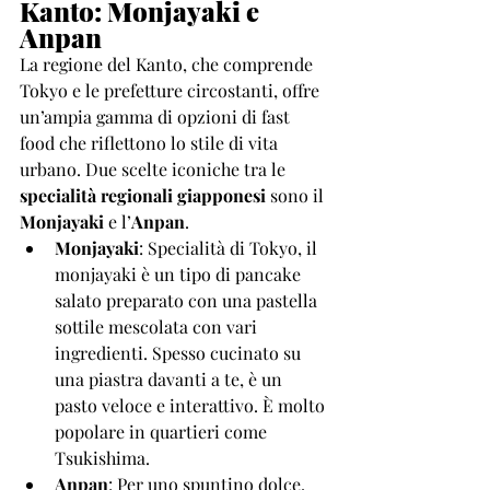
Kanto: Monjayaki e 
Anpan
La regione del Kanto, che comprende 
Tokyo e le prefetture circostanti, offre 
un’ampia gamma di opzioni di fast 
food che riflettono lo stile di vita 
urbano. Due scelte iconiche tra le 
specialità regionali giapponesi
 sono il 
Monjayaki
 e l’
Anpan
.
Monjayaki
: Specialità di Tokyo, il 
monjayaki è un tipo di pancake 
salato preparato con una pastella 
sottile mescolata con vari 
ingredienti. Spesso cucinato su 
una piastra davanti a te, è un 
pasto veloce e interattivo. È molto 
popolare in quartieri come 
Tsukishima.
Anpan
: Per uno spuntino dolce, 