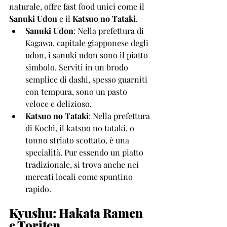
naturale, offre fast food unici come il 
Sanuki Udon
 e il 
Katsuo no Tataki
.
Sanuki Udon
: Nella prefettura di 
Kagawa, capitale giapponese degli 
udon, i sanuki udon sono il piatto 
simbolo. Serviti in un brodo 
semplice di dashi, spesso guarniti 
con tempura, sono un pasto 
veloce e delizioso.
Katsuo no Tataki
: Nella prefettura 
di Kochi, il katsuo no tataki, o 
tonno striato scottato, è una 
specialità. Pur essendo un piatto 
tradizionale, si trova anche nei 
mercati locali come spuntino 
rapido.
Kyushu: Hakata Ramen 
e Toriten