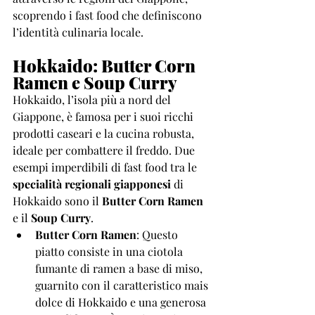
scoprendo i fast food che definiscono 
l’identità culinaria locale.
Hokkaido: Butter Corn 
Ramen e Soup Curry
Hokkaido, l’isola più a nord del 
Giappone, è famosa per i suoi ricchi 
prodotti caseari e la cucina robusta, 
ideale per combattere il freddo. Due 
esempi imperdibili di fast food tra le 
specialità regionali giapponesi
 di 
Hokkaido sono il 
Butter Corn Ramen
e il 
Soup Curry
.
Butter Corn Ramen
: Questo 
piatto consiste in una ciotola 
fumante di ramen a base di miso, 
guarnito con il caratteristico mais 
dolce di Hokkaido e una generosa 