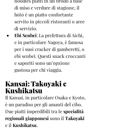
noodles piatti in un brodo a base 
di miso e verdure di stagione, il 
hōtō è un piatto confortante 
servito in piccoli ristoranti o aree 
di servizio.
Ebi Senbei
: La prefettura di Aichi, 
e in particolare Nagoya, è famosa 
per i suoi cracker di gamberetti, o 
ebi senbei. Questi snack croccanti 
e saporiti sono un’opzione 
gustosa per chi viaggia.
Kansai: Takoyaki e 
Kushikatsu
Il Kansai, in particolare Osaka e Kyoto, 
è un paradiso per gli amanti del cibo. 
Due piatti imperdibili tra le 
specialità 
regionali giapponesi
 sono il 
Takoyaki
e il 
Kushikatsu
.