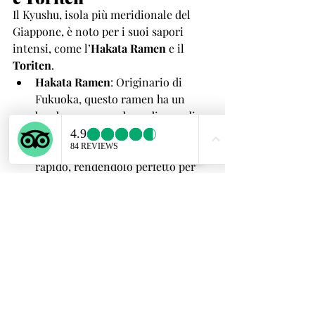
Il Kyushu, isola più meridionale del 
Giappone, è noto per i suoi sapori 
intensi, come l’
Hakata Ramen
 e il 
Toriten
.
Hakata Ramen
: Originario di 
Fukuoka, questo ramen ha un 
brodo cremoso a base di ossa di 
maiale e noodles sottili. Molti 
ristoranti lo servono in modo 
rapido, rendendolo perfetto per 
chi ha poco tempo.
Toriten
: Nella prefettura di Oita, il 
toriten, o tempura di pollo, è 
un’opzione gustosa e veloce, 
spesso servito come parte di un 
bento box.