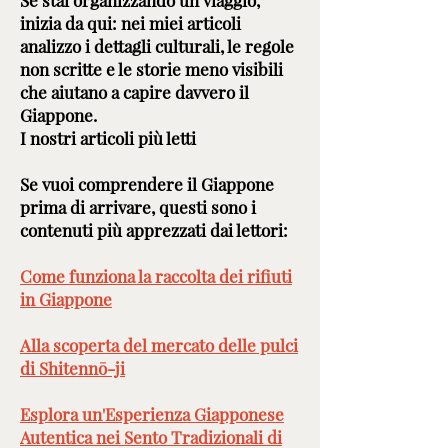
Se stai organizzando un viaggio,
inizia da qui: nei miei articoli
analizzo i dettagli culturali, le regole
non scritte e le storie meno visibili
che aiutano a capire davvero il
Giappone.
I nostri articoli più letti
Se vuoi comprendere il Giappone
prima di arrivare, questi sono i
contenuti più apprezzati dai lettori:
Come funziona la raccolta dei rifiuti
in Giappone
Alla scoperta del mercato delle pulci
di Shitennō-ji
Esplora un'Esperienza Giapponese
Autentica nei Sento Tradizionali di