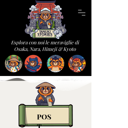
Esplora con noi le meraviglie di
Osaka, Nara, Himeji & Kyoto
POS
T