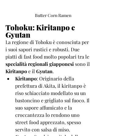
Butter Corn Ramen 
Tohoku: Kiritanpo e 
Gyutan
La regione di Tohoku è conosciuta per 
i suoi sapori rustici e robusti. Due 
piatti di fast food molto popolari tra le 
specialità regionali giapponesi
 sono il 
Kiritanpo
 e il 
Gyutan
.
Kiritanpo
: Originario della 
prefettura di Akita, il kiritanpo è 
riso schiacciato modellato su un 
bastoncino e grigliato sul fuoco. Il 
suo sapore affumicato e la 
croccantezza lo rendono uno 
street food apprezzato, spesso 
servito con salsa di miso.