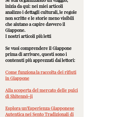
Se stai organizzando un viaggio,
inizia da qui: nei miei articoli
analizzo i dettagli culturali, le regole
non scritte e le storie meno visibili
che aiutano a capire davvero il
Giappone.
I nostri articoli più letti
Se vuoi comprendere il Giappone
prima di arrivare, questi sono i
contenuti più apprezzati dai lettori:
Come funziona la raccolta dei rifiuti
in Giappone
Alla scoperta del mercato delle pulci
di Shitennō-ji
Esplora un'Esperienza Giapponese
Autentica nei Sento Tradizionali di