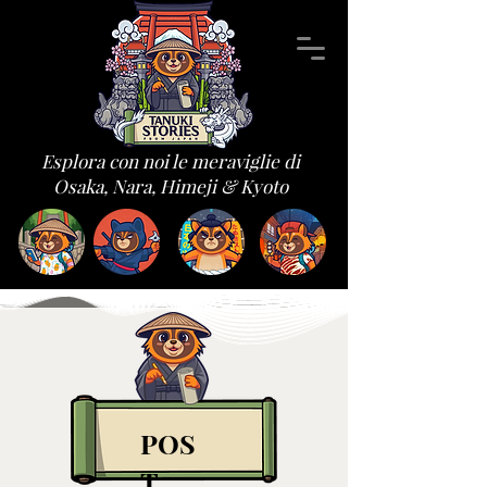
Esplora con noi le meraviglie di
Osaka, Nara, Himeji & Kyoto
POS
T