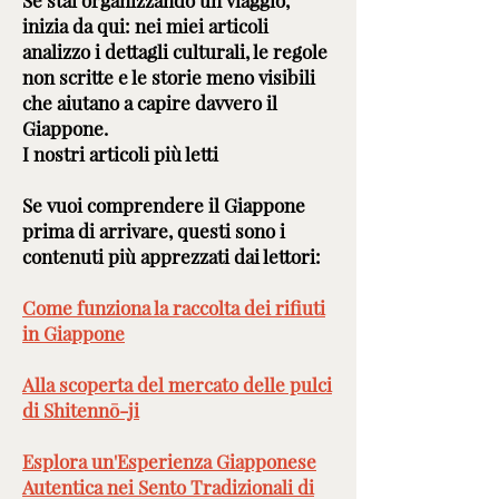
Se stai organizzando un viaggio,
inizia da qui: nei miei articoli
analizzo i dettagli culturali, le regole
non scritte e le storie meno visibili
che aiutano a capire davvero il
Giappone.
I nostri articoli più letti
Se vuoi comprendere il Giappone
prima di arrivare, questi sono i
contenuti più apprezzati dai lettori:
Come funziona la raccolta dei rifiuti
in Giappone
Alla scoperta del mercato delle pulci
di Shitennō-ji
Esplora un'Esperienza Giapponese
Autentica nei Sento Tradizionali di