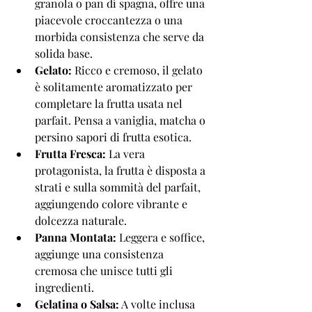
granola o pan di spagna, offre una 
piacevole croccantezza o una 
morbida consistenza che serve da 
solida base.
Gelato:
 Ricco e cremoso, il gelato 
è solitamente aromatizzato per 
completare la frutta usata nel 
parfait. Pensa a vaniglia, matcha o 
persino sapori di frutta esotica.
Frutta Fresca:
 La vera 
protagonista, la frutta è disposta a 
strati e sulla sommità del parfait, 
aggiungendo colore vibrante e 
dolcezza naturale.
Panna Montata:
 Leggera e soffice, 
aggiunge una consistenza 
cremosa che unisce tutti gli 
ingredienti.
Gelatina o Salsa:
 A volte inclusa 