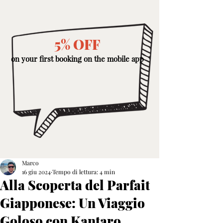
5% OFF
on your first booking on the mobile app
Marco
16 giu 2024
Tempo di lettura: 4 min
Alla Scoperta del Parfait
Giapponese: Un Viaggio
Goloso con Kantaro