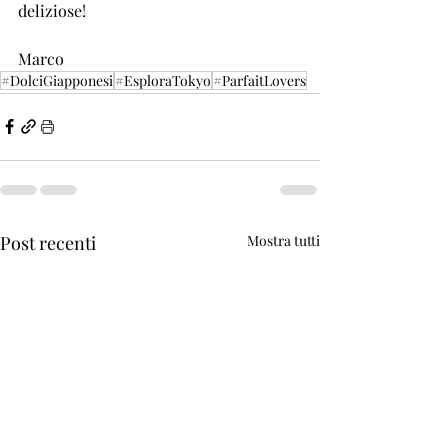
deliziose!
Marco
#DolciGiapponesi
#EsploraTokyo
#ParfaitLovers
Post recenti
Mostra tutti