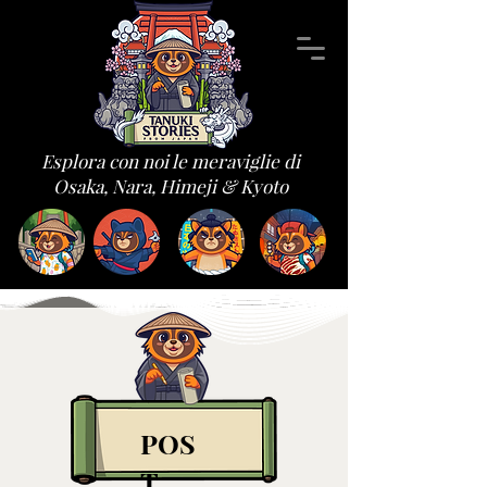
Esplora con noi le meraviglie di
Osaka, Nara, Himeji & Kyoto
POS
T